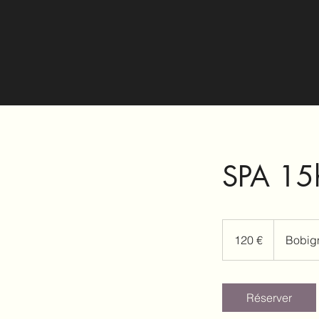
SPA 15h
120
euros
120 €
Bobig
Réserver